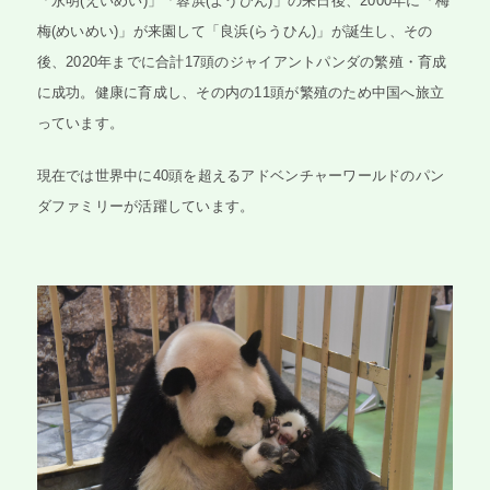
「永明(えいめい)」「蓉浜(ようひん)」の来日後、2000年に「梅
梅(めいめい)」が来園して「良浜(らうひん)」が誕生し、その
後、2020年までに合計17頭のジャイアントパンダの繁殖・育成
に成功。健康に育成し、その内の11頭が繁殖のため中国へ旅立
っています。
現在では世界中に40頭を超えるアドベンチャーワールドのパン
ダファミリーが活躍しています。