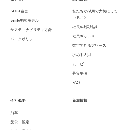
SDGs宣言
私たちが採用で大切にして
いること
Smile循環モデル
社長×社員対談
サスティナビリティ方針
社員ギャラリー
パークポリシー
数字で見るアワーズ
求める人財
ムービー
募集要項
FAQ
会社概要
新着情報
沿革
受賞・認定